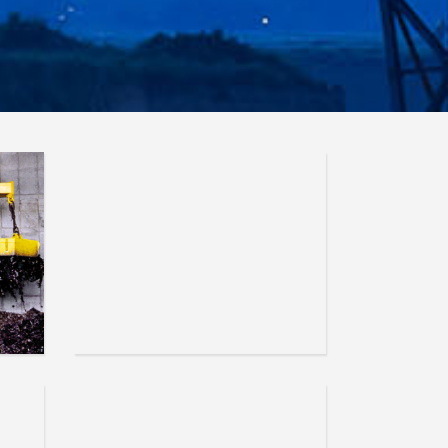
 EN
Eimco KCP - EN