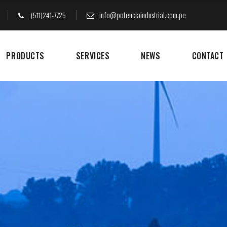
info@potenciaindustrial.com.pe
(511)241-7725
PRODUCTS
SERVICES
NEWS
CONTACT