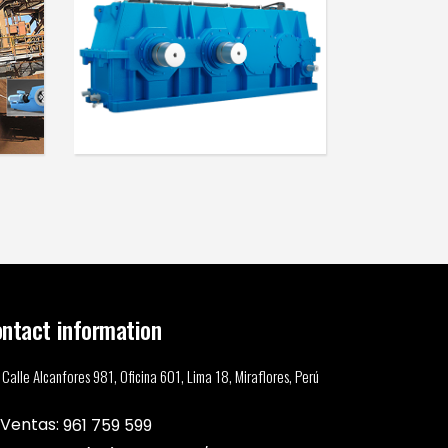
REDUCTORES DE
VELOCIDAD - EN
ntact information
Calle Alcanfores 981, Oficina 601, Lima 18, Miraflores, Perú
Ventas:
961 759 599