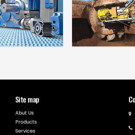
NORD - EN
EICKHOFF - EN
Site map
Co
Abut Us
Products
Services