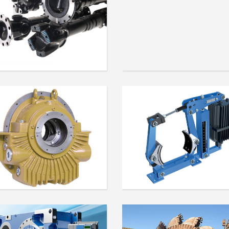
JES CARDANICOS - EN
Kettenwulf - EN
SISTEMA DE FRENADO
COJINETES - EN
EN