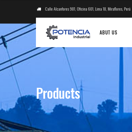
Calle Alcanfores 981, Oficina 601, Lima 18, Miraflores, Perú
ABUT US
Products