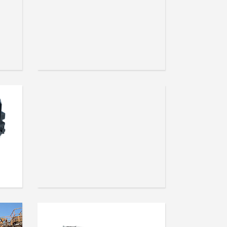
Sibre - EN
 -
Flender - EN