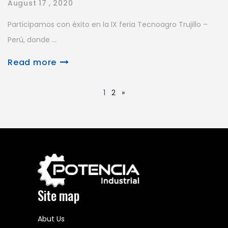
August
17 , 2020
Participamos con éxito en la IX feria Tecnoagro Trujillo –
Perú, donde ...
Read more
1
2
»
Site map
Abut Us