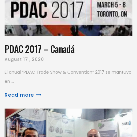
PDAC 2017 – Canadá
August
17 , 2020
El anual “PDAC Trade Show & Convention” 2017 se mantuvo
en ...
Read more