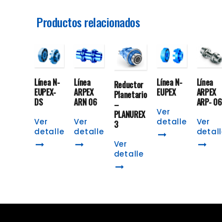
Productos relacionados
Línea N-
Línea
Línea N-
Línea
Reductor
EUPEX-
ARPEX
EUPEX
ARPEX
Planetario
DS
ARN 06
ARP- 06
–
Ver
PLANUREX
Ver
Ver
detalle
Ver
3
detalle
detalle
detal
Ver
detalle