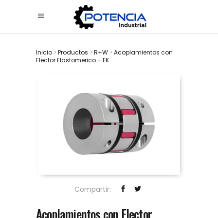
Inicio
>
Productos
>
R+W
>
Acoplamientos con
Flector Elastomerico – EK
Compartir:
Acoplamientos con Flector