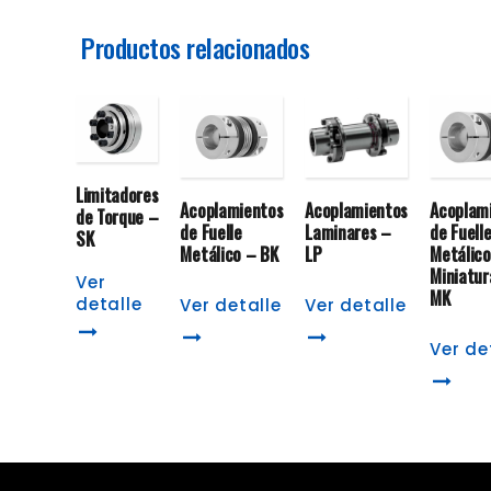
Productos relacionados
Limitadores
Acoplamientos
Acoplamientos
Acoplam
de Torque –
de Fuelle
Laminares –
de Fuell
SK
Metálico – BK
LP
Metálico
Miniatur
Ver
MK
detalle
Ver detalle
Ver detalle
Ver de