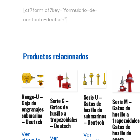
[cf7form cf7key="formulario-de-
contacto-deutsch"]
Productos relacionados
Rango-U –
Serie U –
Serie C –
Serie M –
Caja de
Gatos de
Gatos de
Gatos de
engranajes
husillo de
husillo a
husillo a
submarina
submarinos
trapezoidales
trapezoidales
– Deutsch
– Deutsch
– Deutsch
Gatos de
husillo de
Ver
Ver
Ver
acero