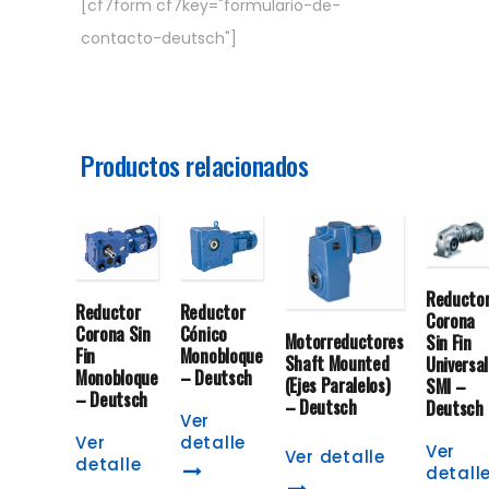
[cf7form cf7key="formulario-de-
contacto-deutsch"]
Productos relacionados
Reducto
Reductor
Reductor
Corona
Corona Sin
Cónico
Motorreductores
Sin Fin
Fin
Monobloque
Shaft Mounted
Universal
Monobloque
– Deutsch
(Ejes Paralelos)
SMI –
– Deutsch
– Deutsch
Deutsch
Ver
Ver
detalle
Ver
Ver detalle
detalle
detall