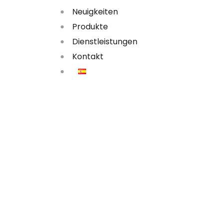
Neuigkeiten
Produkte
Dienstleistungen
Kontakt
Información del contacto
Calle Alcanfores 981, Oficina 601, Lima 18, Miraflores, P
Ventas:
961 759 599
Contacto:
(511)241-7725
998 405 2
info@potenciaindustrial.com.pe