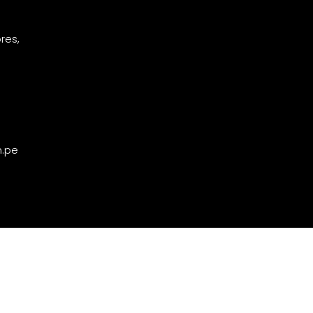
ores,
m.pe