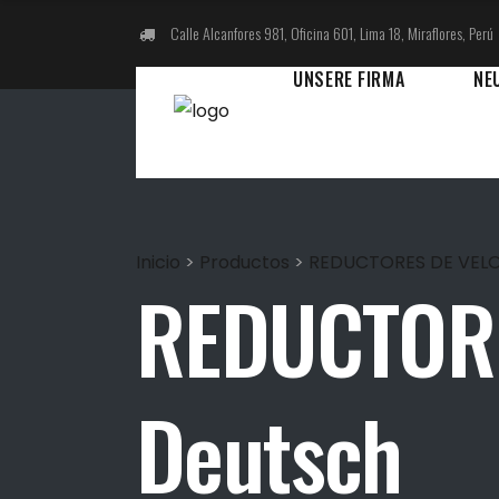
Calle Alcanfores 981, Oficina 601, Lima 18, Miraflores, Perú
UNSERE FIRMA
NE
Inicio
>
Productos
>
REDUCTORES DE VELO
REDUCTORE
Deutsch