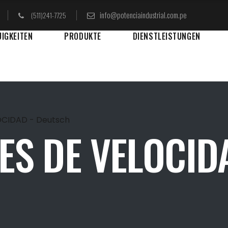
info@potenciaindustrial.com.pe
(511)241-7725
UIGKEITEN
PRODUKTE
DIENSTLEISTUNGEN
CIDAD - Deutsch
S DE VELOCIDA